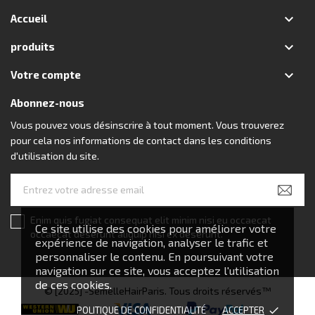

Accueil

produits

Votre compte
Abonnez-nous
Vous pouvez vous désinscrire à tout moment. Vous trouverez
pour cela nos informations de contact dans les conditions
d'utilisation du site.
Enim quis fugiat consequat elit minim nisi eu occaecat
Ce site utilise des cookies pour améliorer votre
occaecat deserunt aliquip nisi ex deserunt.
expérience de navigation, analyser le trafic et
personnaliser le contenu. En poursuivant votre
navigation sur ce site, vous acceptez l'utilisation
de ces cookies.
© [2025] -SemelleHairParis. Tous droits réservés™
POLITIQUE DE CONFIDENTIALITÉ
ACCEPTER
done