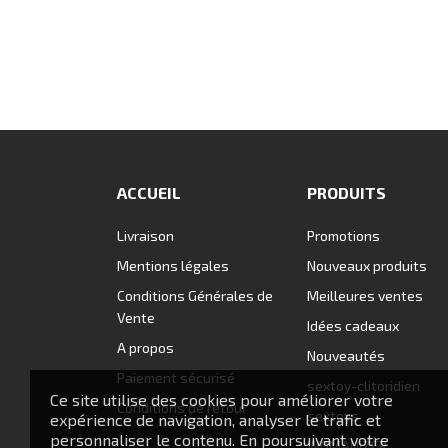
ACCUEIL
PRODUITS
Livraison
Promotions
Mentions légales
Nouveaux produits
Conditions Générales de
Meilleures ventes
Vente
Idées cadeaux
A propos
Nouveautés
Paiement sécurisé
sextoy-clitoridien
Ce site utilise des cookies pour améliorer votre
Conditions de retour
sextoys
expérience de navigation, analyser le trafic et
personnaliser le contenu. En poursuivant votre
WOMANIZER